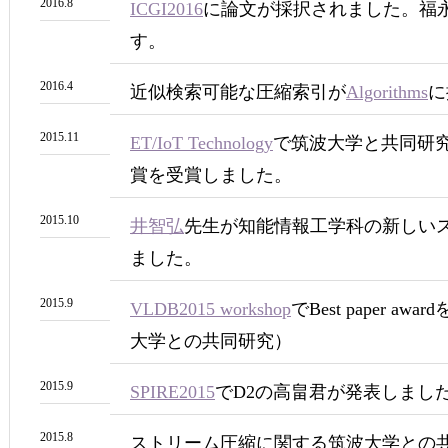
2016.8
ICGI2016
に論文が採択されました。福
す。
2016.4
近似検索可能な圧縮索引が
Algorithms
に
2015.11
ET/IoT Technology
で筑波大学と共同研
賞を受賞しました。
2015.10
井智弘
先生が知能情報工学科の新しい
ました。
2015.9
VLDB2015 workshop
でBest paper 
大学との共同研究）
2015.9
SPIRE2015
でD2の高畠君が発表しました。（t
2015.8
ストリーム圧縮に関する筑波大学との