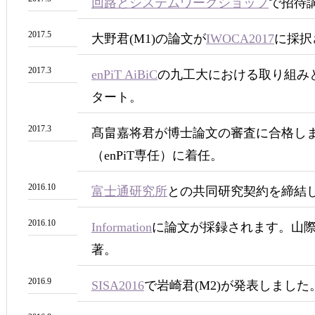
回路とシステムワークショップ
で招待
2017.5
大野君(M1)の論文が
IWOCA2017
に採択
2017.3
enPiT AiBiC
の九工大における取り組みとして
タート。
2017.3
髙畠嘉将君が博士論文の審査に合格し
（enPiT専任）に着任。
2016.10
富士通研究所
との共同研究契約を締結
2016.10
Information
に論文が採録されます。山
著。
2016.9
SISA2016
で岩崎君(M2)が発表しました