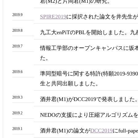
君(M2)と片岡君(M1)の研究。
2019.9
SPIRE2019
に採択された論文を井先生
2019.8
九工大enPiTのPBLを開始しました。
2019.7
情報工学部のオープンキャンパスに坂
た。
2019.6
準同型暗号に関する特許(特願2019-93
生と共同出願しました。
2019.3
酒井君(M1)がDCC2019で発表しました
2019.2
NEDOの支援により圧縮アルゴリズムを
2019.1
酒井君(M1)の論文が
DCC2019
にfull-