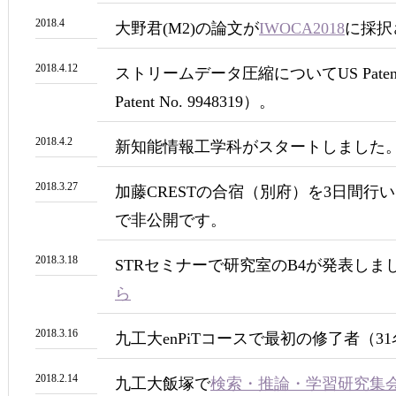
2018.4
大野君(M2)の論文が
IWOCA2018
に採択
2018.4.12
ストリームデータ圧縮についてUS Pate
Patent No. 9948319）。
2018.4.2
新知能情報工学科がスタートしました。
2018.3.27
加藤CRESTの合宿（別府）を3日間行
で非公開です。
2018.3.18
STRセミナーで研究室のB4が発表しま
ら
2018.3.16
九工大enPiTコースで最初の修了者（
2018.2.14
九工大飯塚で
検索・推論・学習研究集